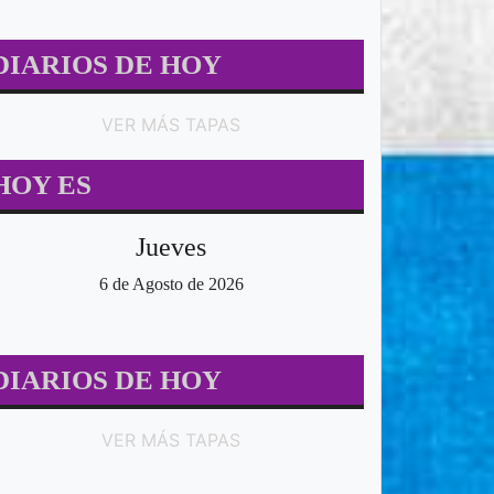
DIARIOS DE HOY
VER MÁS TAPAS
HOY ES
Jueves
6 de Agosto de 2026
 - SOCIEDAD
LOCALES - SOCIEDAD
L
DIARIOS DE HOY
VER MÁS TAPAS