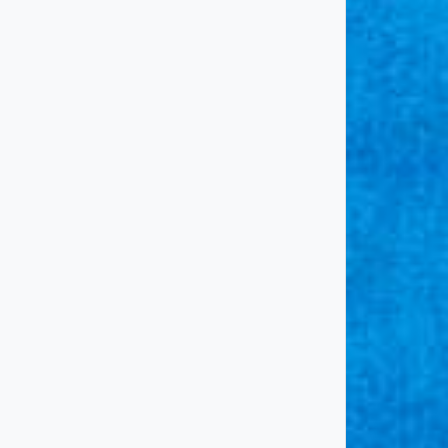
ambio de
Nueva fecha del
rario para el
“Llenate el Mate
enate el Mate
de Rock”.
 Rock.