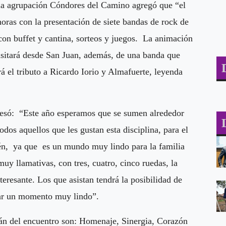
 la agrupación Cóndores del Camino agregó que “el
horas con la presentación de siete bandas de rock de
con buffet y cantina, sorteos y juegos. La animación
isitará desde San Juan, además, de una banda que
á el tributo a Ricardo Iorio y Almafuerte, leyenda
resó: “Este año esperamos que se sumen alrededor
odos aquellos que les gustan esta disciplina, para el
én, ya que es un mundo muy lindo para la familia
uy llamativas, con tres, cuatro, cinco ruedas, la
eresante. Los que asistan tendrá la posibilidad de
sar un momento muy lindo”.
rán del encuentro son: Homenaje, Sinergia, Corazón