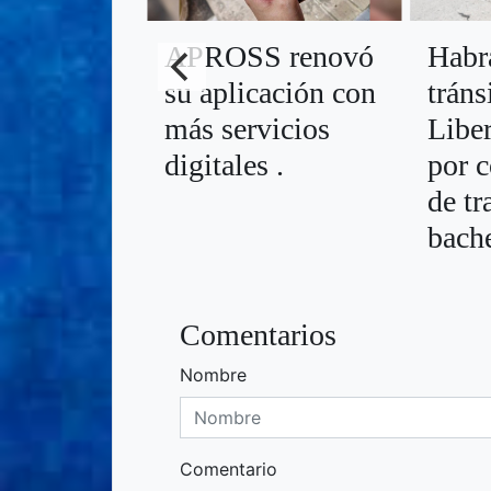
APROSS renovó
Habr
su aplicación con
tráns
más servicios
Libe
digitales .
por 
de tr
bache
Comentarios
Nombre
Comentario