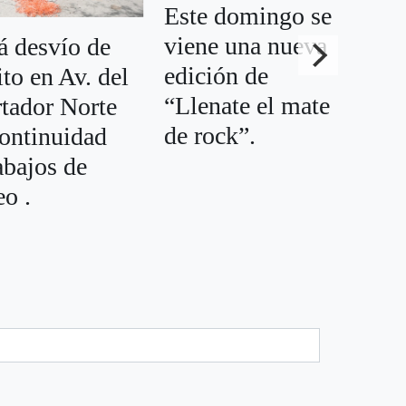
Este domingo se
viene una nueva
á desvío de
edición de
ito en Av. del
C
“Llenate el mate
rtador Norte
ho
de rock”.
continuidad
Ll
abajos de
de
o .