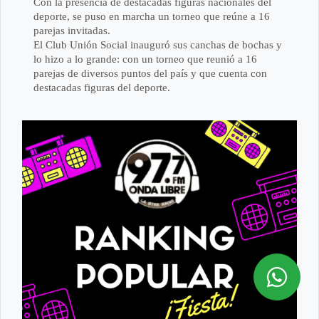
Con la presencia de destacadas figuras nacionales del
deporte, se puso en marcha un torneo que reúne a 16
parejas invitadas.
El Club Unión Social inauguró sus canchas de bochas y
lo hizo a lo grande: con un torneo que reunió a 16
parejas de diversos puntos del país y que cuenta con
destacadas figuras del deporte.