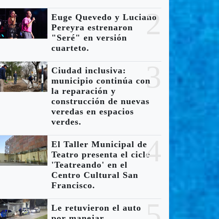
2
Euge Quevedo y Luciano
Pereyra estrenaron
"Seré" en versión
cuarteto.
3
Ciudad inclusiva:
municipio continúa con
la reparación y
construcción de nuevas
veredas en espacios
verdes.
4
El Taller Municipal de
Teatro presenta el ciclo
'Teatreando' en el
Centro Cultural San
Francisco.
5
Le retuvieron el auto
por manejar