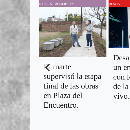
LOCALES - MUNICIPALES
MUSICA
Desa
Bernarte
un e
supervisó la etapa
con l
final de las obras
de l
en Plaza del
vivo.
Encuentro.