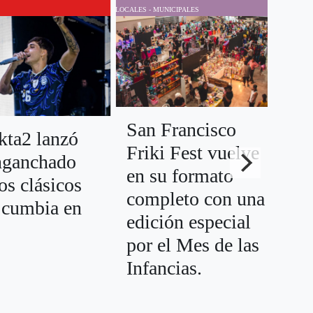
LOCALES - MUNICIPALES
LOCALES
San Francisco
kta2 lanzó
Friki Fest vuelve
La
nganchado
en su formato
Pl
os clásicos
completo con una
Sa
a cumbia en
edición especial
re
por el Mes de las
co
Infancias.
co
re