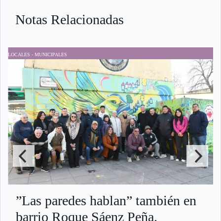
Notas Relacionadas
LOCALES - MUNICIPALES
D
”Las paredes hablan” también en
barrio Roque Sáenz Peña.