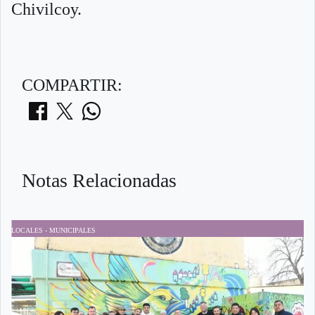
Chivilcoy.
COMPARTIR:
Notas Relacionadas
LOCALES - MUNICIPALES
D