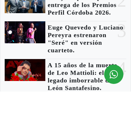
2
entrega de los Premios
Perfil Córdoba 2026.
3
Euge Quevedo y Luciano
Pereyra estrenaron
"Seré" en versión
cuarteto.
4
A 15 años de la muerte
de Leo Mattioli: el
legado imborrable del
León Santafesino.
5
Le retuvieron el auto
por manejar
alcoholizado: dio 1,1 de
alcohol en sangre.