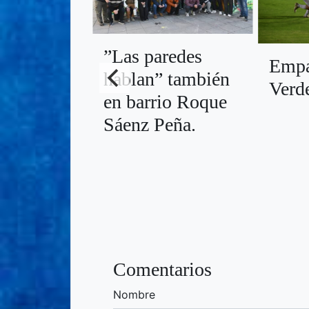
”Las paredes
Empa
hablan” también
Verd
en barrio Roque
Sáenz Peña.
Comentarios
Nombre