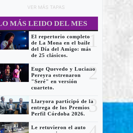
VER MÁS TAPAS
LO MÁS LEIDO DEL MES
1
El repertorio completo
de La Mona en el baile
del Día del Amigo: más
de 25 clásicos.
2
Euge Quevedo y Luciano
Pereyra estrenaron
"Seré" en versión
cuarteto.
3
Llaryora participó de la
 - CULTURA
LOCALES - MUNICIPALES
LO
entrega de los Premios
Perfil Córdoba 2026.
4
Le retuvieron el auto