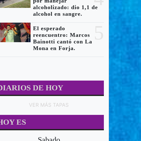
por manejar
alcoholizado: dio 1,1 de
alcohol en sangre.
Bernarte recibió a
5
ega una nueva
El esperado
la comitiva
reencuentro: Marcos
ición del ciclo
italiana que
Bainotti cantó con La
Mona en Forja.
onfesiones”
participó del
n la
proyecto
esentación de
internacional
rlos “Negro”
FRI. SA. LI.
DIARIOS DE HOY
uirre.
World .
VER MÁS TAPAS
HOY ES
Sabado