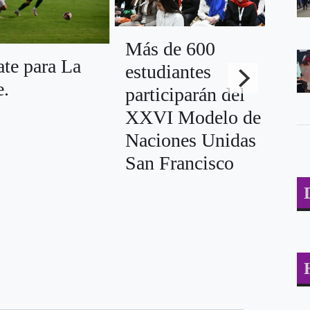
Más de 600
te para La
Ll
estudiantes
e.
ed
participarán del
“C
XXVI Modelo de
co
Naciones Unidas
pr
San Francisco
Ca
Ag