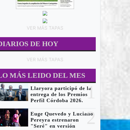
VER MÁS TAPAS
DIARIOS DE HOY
VER MÁS TAPAS
LO MÁS LEIDO DEL MES
1
 - MUNICIPALES
MUSICA
L
Llaryora participó de la
entrega de los Premios
Perfil Córdoba 2026.
2
Euge Quevedo y Luciano
Pereyra estrenaron
"Seré" en versión