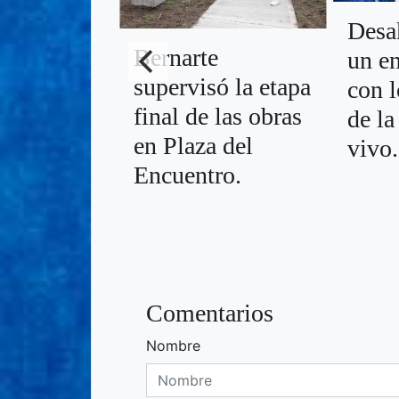
Desa
Bernarte
un e
supervisó la etapa
con l
final de las obras
de l
en Plaza del
vivo.
Encuentro.
Comentarios
Nombre