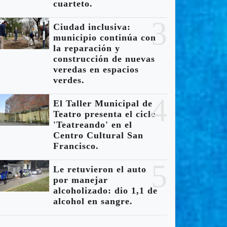
cuarteto.
Diego Olmos y
3
Dani Guardia
Ciudad inclusiva:
s esculturas de
municipio continúa con
regalaron una
aza Vélez
la reparación y
emotiva versión
construcción de nuevas
rsfield
veredas en espacios
acústica de "El
verdes.
cuperan su
Triste".
lor original
4
El Taller Municipal de
mo parte de su
Teatro presenta el ciclo
'Teatreando' en el
stauración.
Centro Cultural San
Francisco.
5
Le retuvieron el auto
por manejar
alcoholizado: dio 1,1 de
alcohol en sangre.