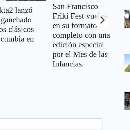
San Francisco
kta2 lanzó
Friki Fest vuelve
La
nganchado
en su formato
Pl
os clásicos
completo con una
Sa
a cumbia en
edición especial
re
por el Mes de las
co
Infancias.
co
re