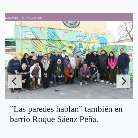
LOCALES - MUNICIPALES
D
”Las paredes hablan” también en
barrio Roque Sáenz Peña.