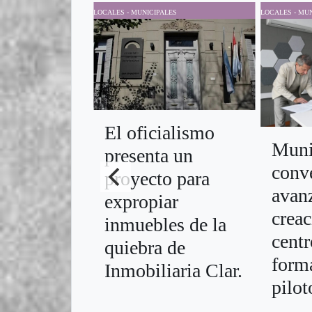
LOCALES - MUNICIPALES
LOCALES - MUN
El oficialismo
Muni
presenta un
conv
proyecto para
avanz
expropiar
creac
inmuebles de la
centr
quiebra de
form
Inmobiliaria Clar.
pilot