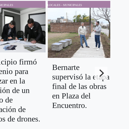
ICIPALES
LOCALES - MUNICIPALES
LOCALES
Sa
cipio firmó
Fr
Bernarte
enio para
en
supervisó la etapa
ar en la
co
final de las obras
ión de un
ed
en Plaza del
o de
po
Encuentro.
ación de
In
os de drones.