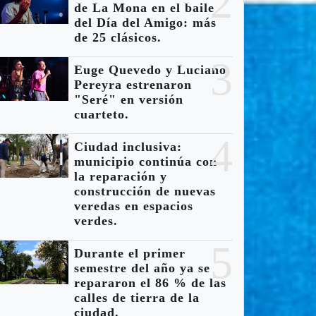
2
de La Mona en el baile
del Día del Amigo: más
de 25 clásicos.
3
Euge Quevedo y Luciano
Pereyra estrenaron
"Seré" en versión
cuarteto.
4
Ciudad inclusiva:
municipio continúa con
la reparación y
construcción de nuevas
veredas en espacios
verdes.
5
Durante el primer
semestre del año ya se
repararon el 86 % de las
calles de tierra de la
ciudad.