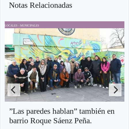
Notas Relacionadas
LOCALES - MUNICIPALES
L
”Las paredes hablan” también en
barrio Roque Sáenz Peña.