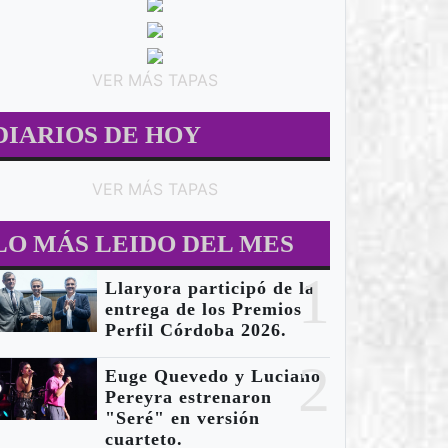
VER MÁS TAPAS
DIARIOS DE HOY
VER MÁS TAPAS
LO MÁS LEIDO DEL MES
1
Llaryora participó de la
entrega de los Premios
MUSICA
M
Perfil Córdoba 2026.
2
Euge Quevedo y Luciano
Pereyra estrenaron
"Seré" en versión
cuarteto.