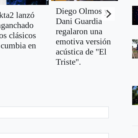
Diego Olmos y
El
kta2 lanzó
Dani Guardia
co
nganchado
regalaron una
Mo
os clásicos
emotiva versión
de
a cumbia en
acústica de "El
Am
Triste".
25