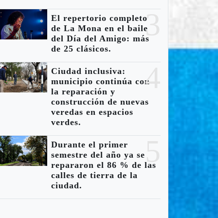
3
 repertorio
El esperado
El repertorio completo
de La Mona en el baile
mpleto de La
reencuentro:
del Día del Amigo: más
na en el baile
Marcos Bainotti
de 25 clásicos.
l Día del
cantó con La
4
Ciudad inclusiva:
igo: más de
Mona en Forja.
municipio continúa con
la reparación y
 clásicos.
construcción de nuevas
veredas en espacios
verdes.
5
Durante el primer
semestre del año ya se
repararon el 86 % de las
calles de tierra de la
ciudad.