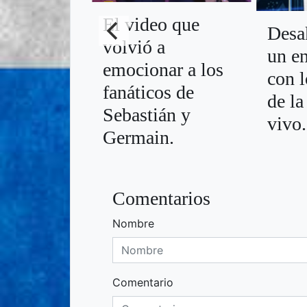
El video que
Desa
volvió a
un e
emocionar a los
con l
fanáticos de
de l
Sebastián y
vivo.
Germain.
Comentarios
Nombre
Comentario