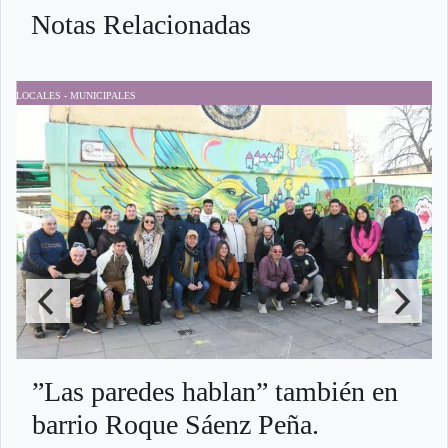
Notas Relacionadas
LOCALES - MUNICIPALES
D
”Las paredes hablan” también en
barrio Roque Sáenz Peña.