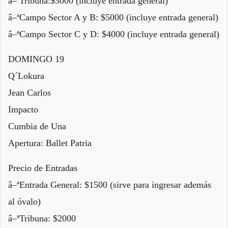
â–ªTribuna:$3000 (incluye entrada general)
â–ªCampo Sector A y B: $5000 (incluye entrada general)
â–ªCampo Sector C y D: $4000 (incluye entrada general)
DOMINGO 19
Q´Lokura
Jean Carlos
Impacto
Cumbia de Una
Apertura: Ballet Patria
Precio de Entradas
â–ªEntrada General: $1500 (sirve para ingresar además
al óvalo)
â–ªTribuna: $2000