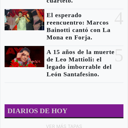
cuarteto.
4
El esperado
reencuentro: Marcos
Bainotti cantó con La
Mona en Forja.
5
A 15 años de la muerte
de Leo Mattioli: el
legado imborrable del
León Santafesino.
DIARIOS DE HOY
VER MÁS TAPAS