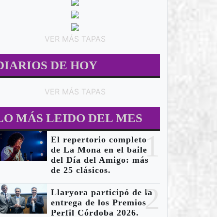
 - CULTURA
LOCALES - MUNICIPALES
LO
VER MÁS TAPAS
DIARIOS DE HOY
VER MÁS TAPAS
Bernarte recibió a
ega una nueva
LO MÁS LEIDO DEL MES
la comitiva
ición del ciclo
1
italiana que
El repertorio completo
onfesiones”
de La Mona en el baile
participó del
del Día del Amigo: más
n la
proyecto
de 25 clásicos.
esentación de
internacional
2
Llaryora participó de la
rlos “Negro”
FRI. SA. LI.
entrega de los Premios
uirre.
Perfil Córdoba 2026.