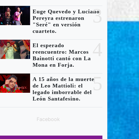
World .
3
Euge Quevedo y Luciano
Pereyra estrenaron
"Seré" en versión
cuarteto.
4
El esperado
reencuentro: Marcos
Bainotti cantó con La
Mona en Forja.
5
A 15 años de la muerte
de Leo Mattioli: el
legado imborrable del
León Santafesino.
Facebook