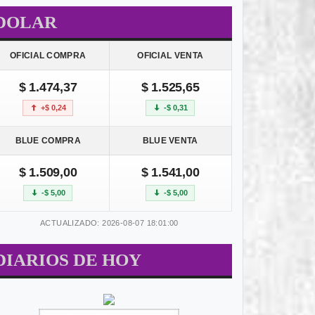
DOLAR
OFICIAL COMPRA
OFICIAL VENTA
$ 1.474,37
$ 1.525,65
+$ 0,24
-$ 0,31
BLUE COMPRA
BLUE VENTA
$ 1.509,00
$ 1.541,00
-$ 5,00
-$ 5,00
ACTUALIZADO: 2026-08-07 18:01:00
DIARIOS DE HOY
 - CULTURA
LOCALES - MUNICIPALES
LO