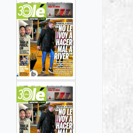
Bernarte recibió a
ega una nueva
la comitiva
ición del ciclo
italiana que
onfesiones”
participó del
n la
proyecto
esentación de
internacional
rlos “Negro”
FRI. SA. LI.
uirre.
World .