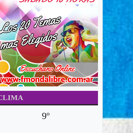
CLIMA
9º