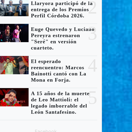
2
Llaryora participó de la
entrega de los Premios
Perfil Córdoba 2026.
3
Euge Quevedo y Luciano
Pereyra estrenaron
"Seré" en versión
cuarteto.
4
El esperado
reencuentro: Marcos
Bainotti cantó con La
Mona en Forja.
5
A 15 años de la muerte
de Leo Mattioli: el
legado imborrable del
León Santafesino.
Facebook