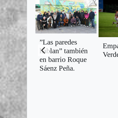
”Las paredes
Empa
hablan” también
Verd
en barrio Roque
Sáenz Peña.