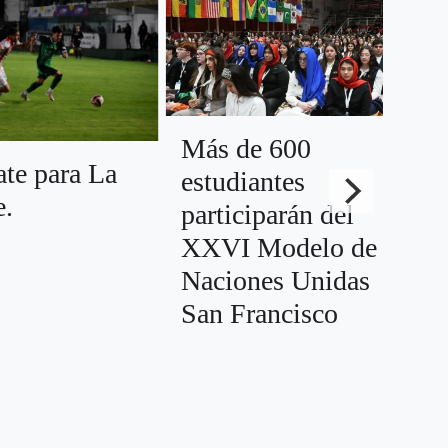
Más de 600
te para La
Ll
estudiantes
e.
ed
participarán del
“C
XXVI Modelo de
co
Naciones Unidas
pr
San Francisco
Ca
Ag