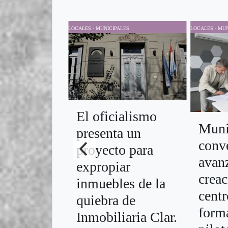
LOCALES - MUNICIPALES
LOCALES - MUN
El oficialismo
Muni
presenta un
conv
proyecto para
avanz
expropiar
creac
inmuebles de la
centr
quiebra de
form
Inmobiliaria Clar.