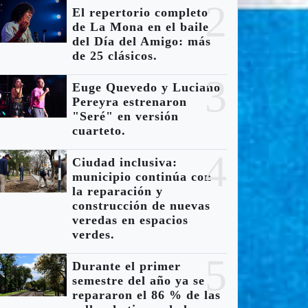
2
El repertorio completo
de La Mona en el baile
del Día del Amigo: más
de 25 clásicos.
3
Euge Quevedo y Luciano
Pereyra estrenaron
"Seré" en versión
cuarteto.
4
Ciudad inclusiva:
municipio continúa con
la reparación y
construcción de nuevas
veredas en espacios
verdes.
5
Durante el primer
semestre del año ya se
repararon el 86 % de las