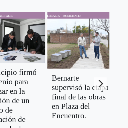
ICIPALES
LOCALES - MUNICIPALES
LOCALES
Sa
cipio firmó
Fr
Bernarte
enio para
en
supervisó la etapa
ar en la
co
final de las obras
ión de un
ed
en Plaza del
o de
po
Encuentro.
ación de
In