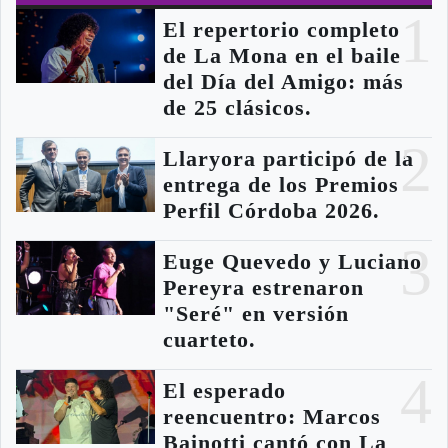
1
El repertorio completo
de La Mona en el baile
del Día del Amigo: más
de 25 clásicos.
2
Llaryora participó de la
entrega de los Premios
Perfil Córdoba 2026.
3
Euge Quevedo y Luciano
Pereyra estrenaron
"Seré" en versión
cuarteto.
4
El esperado
reencuentro: Marcos
Bainotti cantó con La