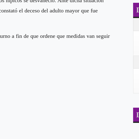
ltos hípicos se desvaneció. Ante dicha situación
 constató el deceso del adulto mayor que fue
 turno a fin de que ordene que medidas van seguir