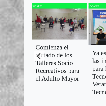
LOCALES
LOCALES
Comienza el
Ya es
dictado de los
las i
Talleres Socio
para 
Recreativos para
Tecn
el Adulto Mayor
Vera
Tecn