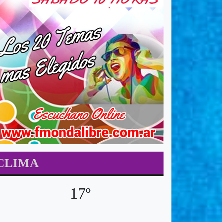
CLIMA
17º