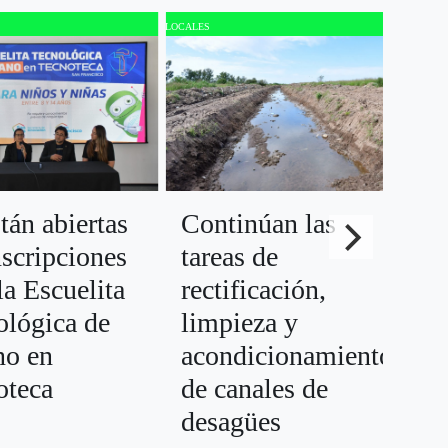
LOCALES
LOCALE
Su
tán abiertas
Continúan las
av
nscripciones
tareas de
es
la Escuelita
rectificación,
ológica de
limpieza y
no en
acondicionamiento
oteca
de canales de
desagües