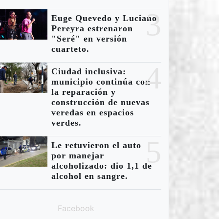
3
Euge Quevedo y Luciano
Pereyra estrenaron
"Seré" en versión
cuarteto.
4
Ciudad inclusiva:
municipio continúa con
la reparación y
construcción de nuevas
veredas en espacios
verdes.
5
Le retuvieron el auto
por manejar
alcoholizado: dio 1,1 de
alcohol en sangre.
Facebook