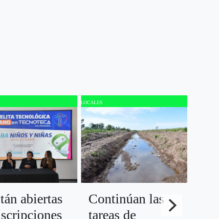
LOCALES
LOCALE
Su
tán abiertas
Continúan las
av
nscripciones
tareas de
es