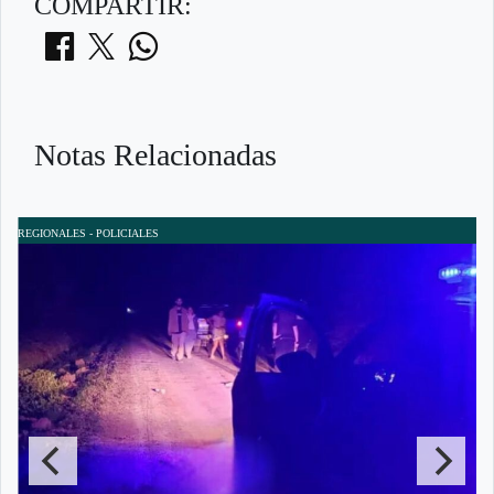
COMPARTIR:
Notas Relacionadas
REGIONALES - POLICIALES
R